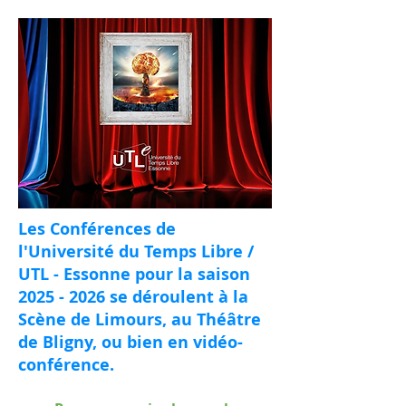
Les Conférences de
l'Université du Temps Libre /
UTL - Essonne pour la saison
2025 - 2026
se déroulent à la
Scène de Limours, au Théâtre
de Bligny, ou bien en vidéo-
conférence.