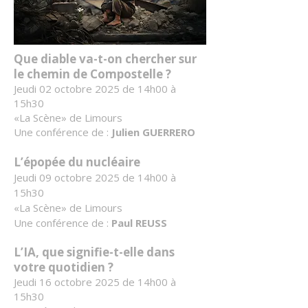
Que diable va-t-on chercher sur
le chemin de Compostelle ?
Jeudi 02 octobre 2025 de 14h00 à
15h30
«La Scène» de Limours
Une conférence de :
Julien GUERRERO
L’épopée du nucléaire
Jeudi 09 octobre 2025 de 14h00 à
15h30
«La Scène» de Limours
Une conférence de :
Paul REUSS
L’IA, que signifie-t-elle dans
votre quotidien ?
Jeudi 16 octobre 2025 de 14h00 à
15h30