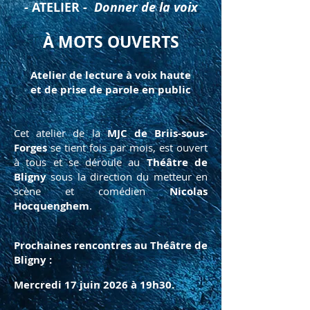
- ATELIER -
Donner de la voix
À MOTS OUVERTS
Atelier de lecture à voix haute
et de prise de parole en public
Cet atelier de la
MJC de Briis-sous-
Forges
se tient fois par mois, est ouvert
à tous et se déroule au
Théâtre de
Bligny
sous la direction du metteur en
scène et comédien
Nicolas
Hocquenghem
.
Prochaines rencontres au Théâtre de
Bligny :​
Mercredi 17 juin 2026 à 19h30.