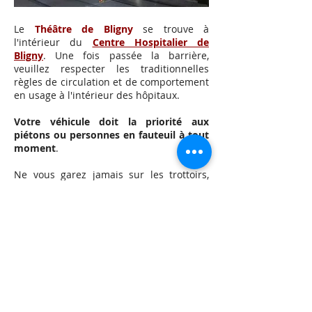
Le
Théâtre de Bligny
se trouve à
l'intérieur du
Centre Hospitalier de
Bligny
. Une fois passée la barrière,
veuillez respecter les traditionnelles
règles de circulation et de comportement
en usage à l'intérieur des hôpitaux.
Votre véhicule doit la priorité aux
piétons ou personnes en fauteuil à tout
moment
.
Ne vous garez jamais sur les trottoirs,
accotements, entrées de bâtiments ou
espaces zébrés réservées aux opérations
de secours.
Les voies de circulation doivent
permettre le croisement de deux
véhicules de secours de grande capacité
à tout moment du jour et de la nuit
.
N'engagez pas votre responsabilité
.